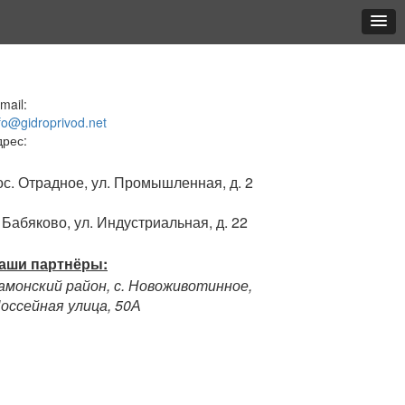
mail:
fo@gidroprivod.net
дрес:
ос. Отрадное, ул. Промышленная, д. 2
. Бабяково, ул. Индустриальная, д. 22
аши партнёры:
амонский район, с. Новоживотинное,
оссейная улица, 50А