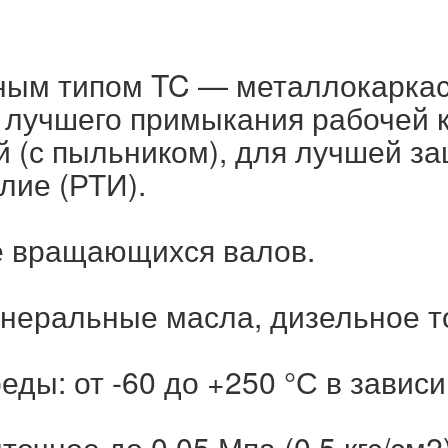
вным типом TC — металлокаркас
 лучшего примыкания рабочей к
 (с пыльником), для лучшей з
лие (РТИ).
е вращающихся валов.
инеральные масла, дизельное т
ды: от -60 до +250 °С в зависи
очное до 0,05 Мпа (0,5 кгс/см2)