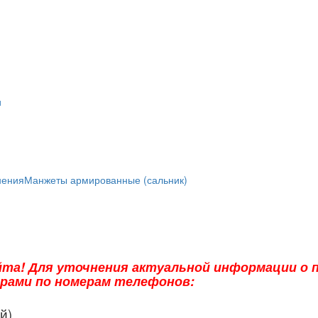
и
нения
Манжеты армированные (сальник)
та! Для уточнения актуальной информации о п
ерами по номерам телефонов:
й)