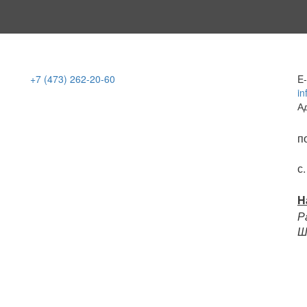
+7 (473)
262-20-60
E-
in
А
п
с
Н
Р
Ш