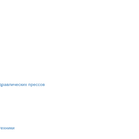
идравлических прессов
техники