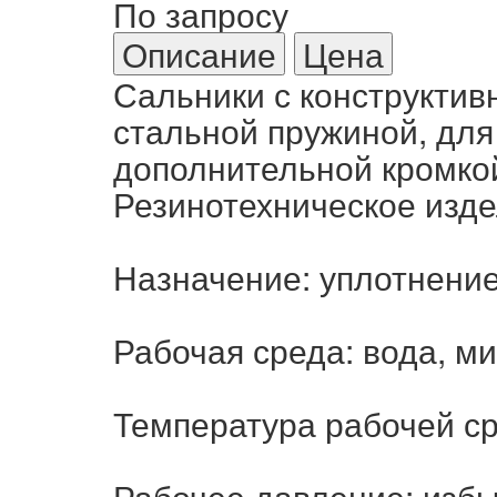
По запросу
Описание
Цена
Сальники с конструкти
стальной пружиной, для
дополнительной кромкой
Резинотехническое изде
Назначение: уплотнени
Рабочая среда: вода, м
Температура рабочей сре
Рабочее давление: избыт