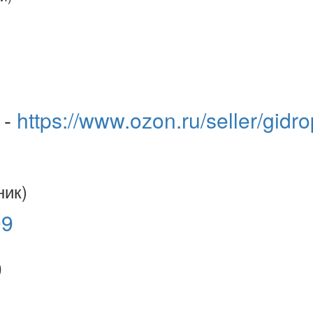
 -
https://www.ozon.ru/seller/gidr
ник)
9