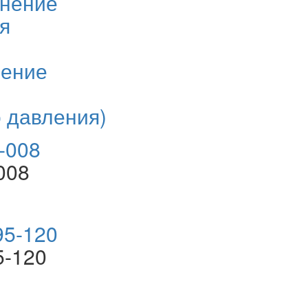
тнение
я
нение
о давления)
008
5-120