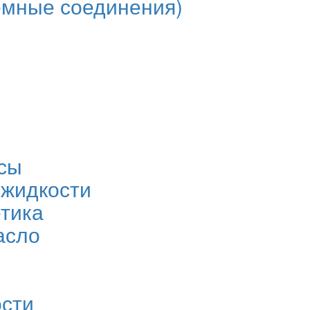
мные соединения)
сы
 жидкости
етика
асло
ости