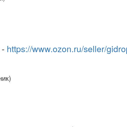
 -
https://www.ozon.ru/seller/gidr
ник)