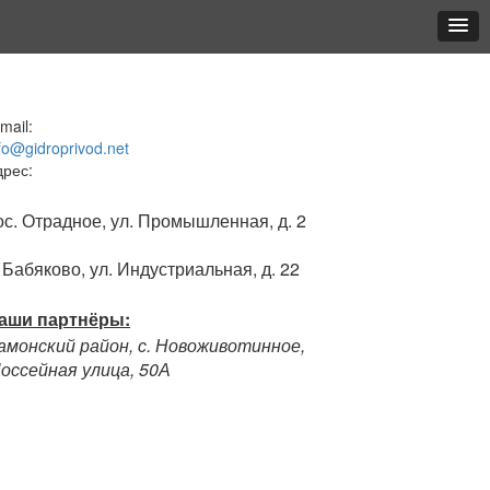
mail:
fo@gidroprivod.net
дрес:
ос. Отрадное, ул. Промышленная, д. 2
. Бабяково, ул. Индустриальная, д. 22
аши партнёры:
амонский район, с. Новоживотинное,
оссейная улица, 50А