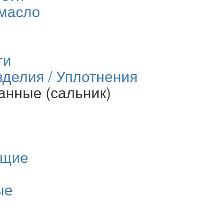
масло
ти
зделия / Уплотнения
нные (сальник)
ющие
ые