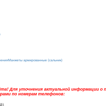
и
нения
Манжеты армированные (сальник)
та! Для уточнения актуальной информации о п
ерами по номерам телефонов:
й)