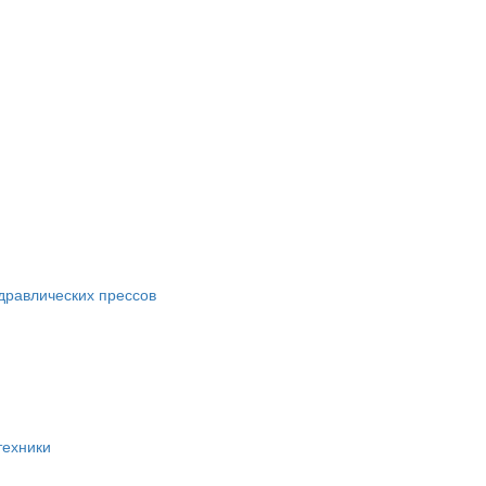
идравлических прессов
техники