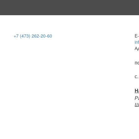
+7 (473)
262-20-60
E-
in
А
п
с
Н
Р
Ш