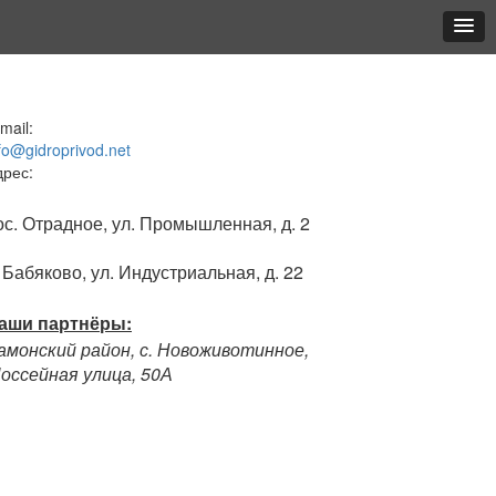
mail:
fo@gidroprivod.net
дрес:
ос. Отрадное, ул. Промышленная, д. 2
. Бабяково, ул. Индустриальная, д. 22
аши партнёры:
амонский район, с. Новоживотинное,
оссейная улица, 50А