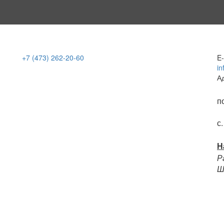
+7 (473)
262-20-60
E-
in
А
п
с
Н
Р
Ш